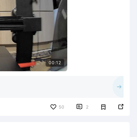
00:12


50
2