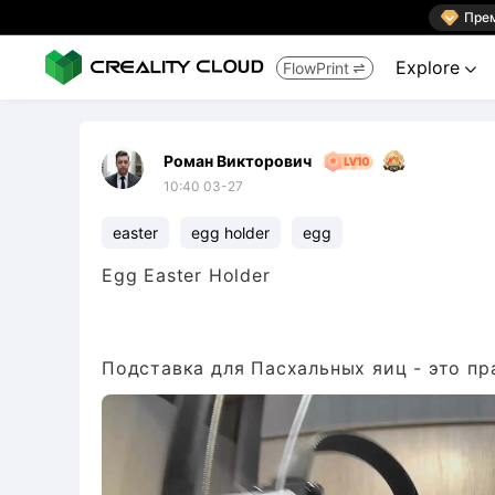

Пре
Explore
FlowPrint


Роман Викторович
10:40 03-27
easter
egg holder
egg
Egg Easter Holder
Подставка для Пасхальных яиц - это п