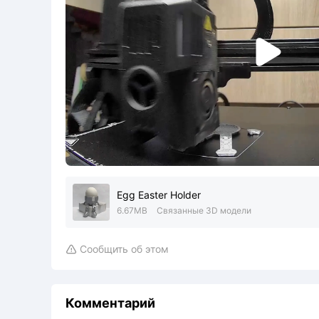

Egg Easter Holder
6.67MB
Связанные 3D модели
Сообщить об этом

Комментарий