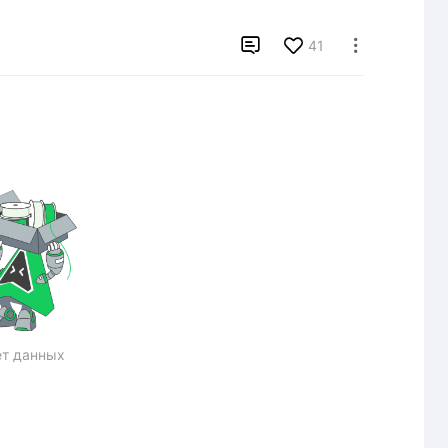

41

т данных