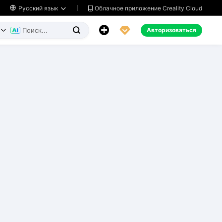
Облачное приложение Creality Cloud

Русский язык




Авторизоваться

