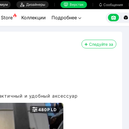
миум

Дизайнеры
Верстак

Сообщения



Store
Коллекции
Подробнее


Следуйте за
рактичный и удобный аксессуар

480P LD