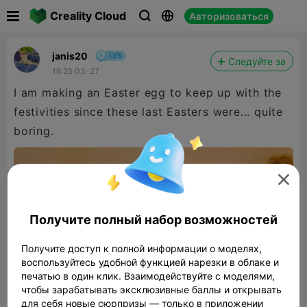

Creality Cloud
Авторизоваться



janis20
Следуйте за
16:25 03-27
I am making an Easter egg to keep up with the
festivities since these last Easters were... quite
boring.

Получите полный набор возможностей
Получите доступ к полной информации о моделях,
воспользуйтесь удобной функцией нарезки в облаке и
печатью в один клик. Взаимодействуйте с моделями,
чтобы зарабатывать эксклюзивные баллы и открывать
для себя новые сюрпризы — только в приложении