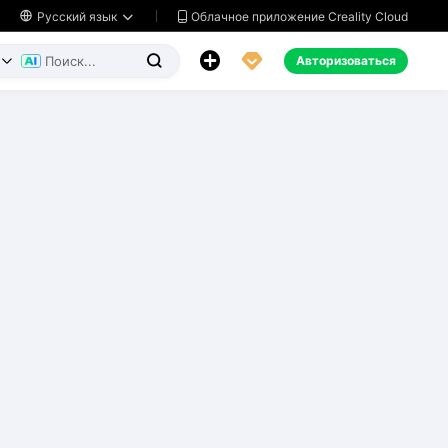
Облачное приложение Creality Cloud

Русский язык




Авторизоваться

