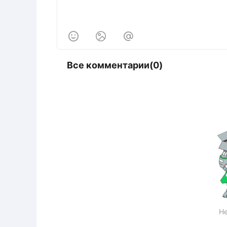



Все комментарии(0)
Не