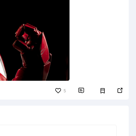


5