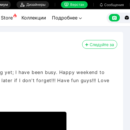
миум

Дизайнеры
Верстак

Сообщения



Store
Коллекции
Подробнее


Следуйте за
ng yet; I have been busy. Happy weekend to
ter if I don't forget!!! Have fun guys!!! Love