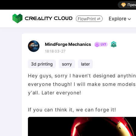

Пре
Explore
FlowPrint


MindForge Mechanics
18:18 03-27
3d printing
sorry
later
Hey guys, sorry I haven't designed anythi
everyone though! I will make some models la
y'all. Later everyone!
If you can think it, we can forge it!