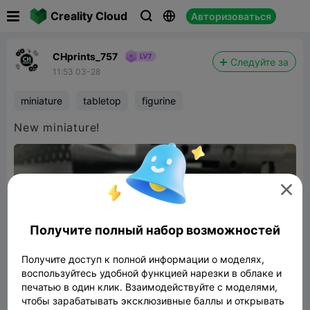

Creality Cloud
Авторизоваться



CHprints_757
Следуйте за
11:53 03-28
miniature
tabletop
figurine
New miniature!

Получите полный набор возможностей
Получите доступ к полной информации о моделях,
воспользуйтесь удобной функцией нарезки в облаке и
печатью в один клик. Взаимодействуйте с моделями,
чтобы зарабатывать эксклюзивные баллы и открывать