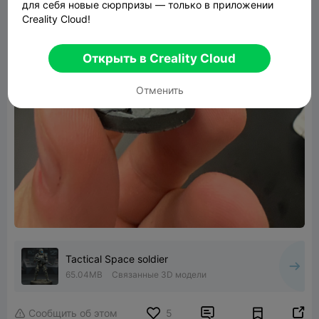
для себя новые сюрпризы — только в приложении
Creality Cloud!
Открыть в Creality Cloud
Отменить
Tactical Space soldier
65.04MB
Связанные 3D модели


Сообщить об этом
5
