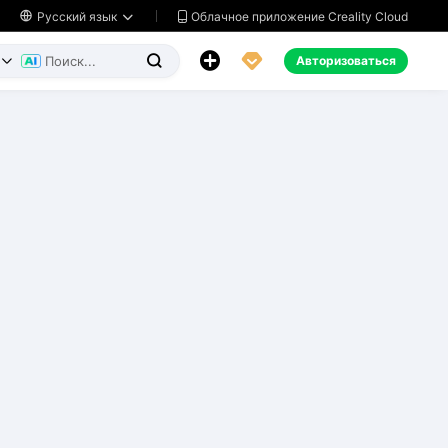
Облачное приложение Creality Cloud

Русский язык




Авторизоваться

