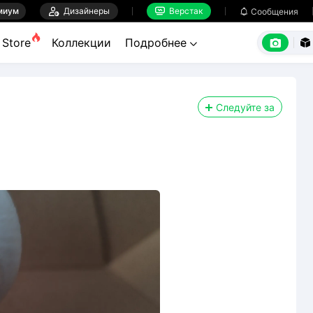
миум

Дизайнеры
Верстак

Сообщения



Store
Коллекции
Подробнее


Следуйте за