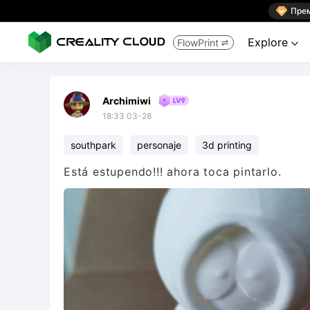

Пре
Explore
FlowPrint


Archimiwi
18:33 03-28
southpark
personaje
3d printing
Está estupendo!!! ahora toca pintarlo.