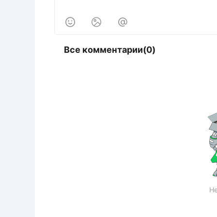



Все комментарии(0)
Не