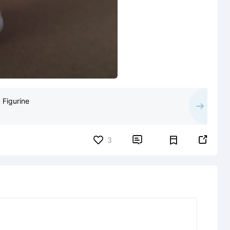
Figurine


3