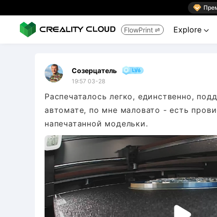

Пре
Explore
FlowPrint


Созерцатель
19:57 03-28
Распечаталось легко, единственно, под
автомате, по мне маловато - есть пров
напечатанной модельки.
