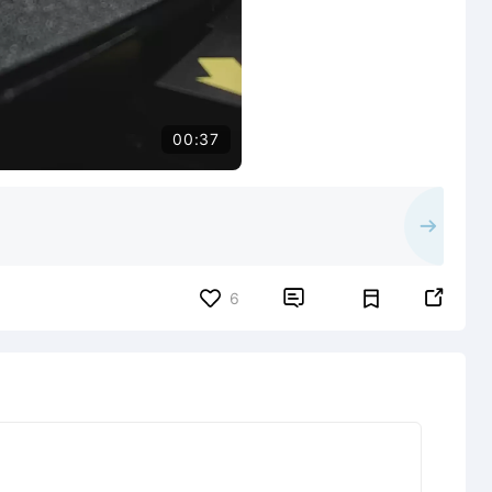
00:37


6