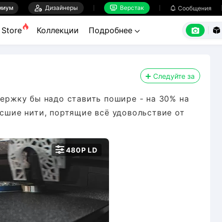
миум

Дизайнеры
Верстак

Сообщения



Store
Коллекции
Подробнее


Следуйте за
держку бы надо ставить пошире - на 30% на
исшие нити, портящие всё удовольствие от

480P LD