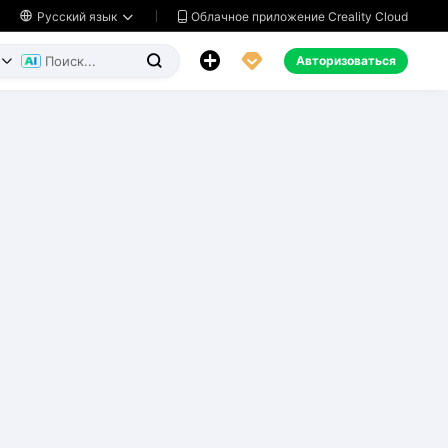
Облачное приложение Creality Cloud

Русский язык




Авторизоваться

