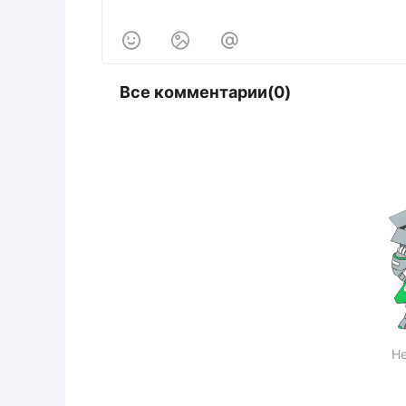



Все комментарии(0)
Не