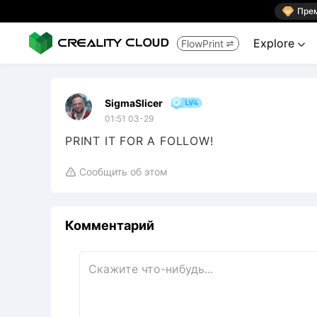

Пре
Explore
FlowPrint


SigmaSlicer
01:51 03-29
PRINT IT FOR A FOLLOW!
Сообщить об этом

Комментарий