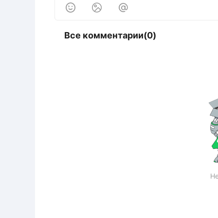



Все комментарии(0)
Не