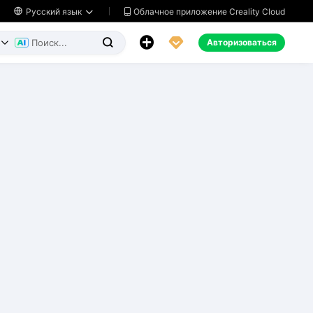
Облачное приложение Creality Cloud

Русский язык




Авторизоваться

