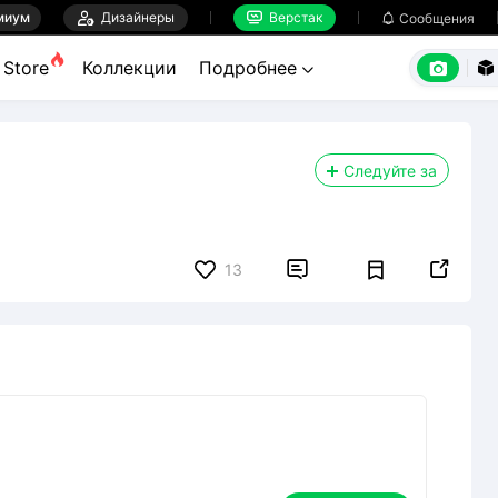
миум

Дизайнеры
Верстак

Сообщения



Store
Коллекции
Подробнее


Следуйте за


13