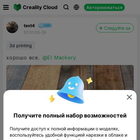

Creality Cloud
Авторизоваться



text4
Следуйте за
07:01 03-29
3d printing
хорошо все.
@El Mackery

Получите полный набор возможностей
Получите доступ к полной информации о моделях,
воспользуйтесь удобной функцией нарезки в облаке и