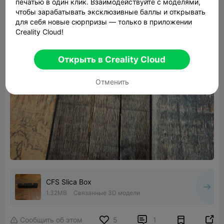
печатью в один клик. Взаимодействуйте с моделями,
чтобы зарабатывать эксклюзивные баллы и открывать
для себя новые сюрпризы — только в приложении
Creality Cloud!
Открыть в Creality Cloud
Отменить
CFS Slica Box
1.32MB
Связанные 3D модели


Сообщить об этом
5
1
