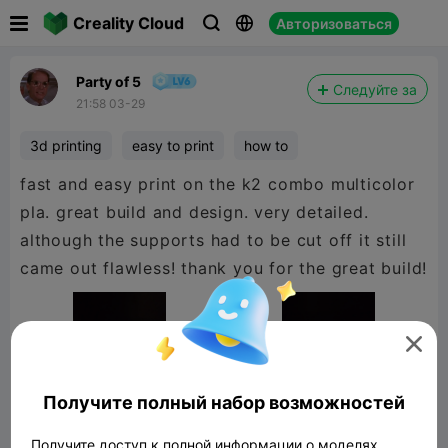

Creality Cloud
Авторизоваться



Party of 5
Следуйте за
21:58 03-29
3d printing
easy to print
how to
fast and easy print on the k2 combo multicolor
pla. great build and design. very detailed.
although the supports had to be cut off it still
came out flawless! thank you for the great build!

Получите полный набор возможностей
Получите доступ к полной информации о моделях,