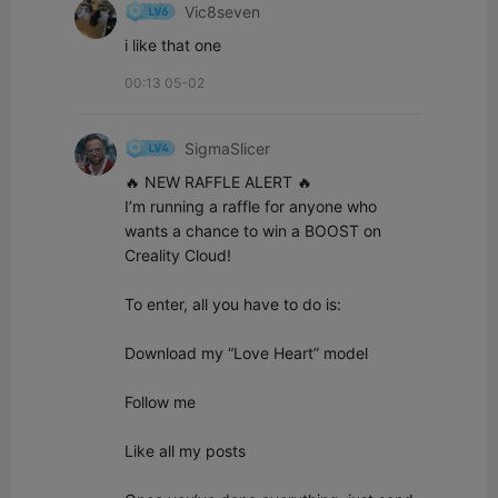
Vic8seven
i like that one
00:13 05-02
SigmaSlicer
🔥 NEW RAFFLE ALERT 🔥

I’m running a raffle for anyone who 
wants a chance to win a BOOST on 
Creality Cloud!

To enter, all you have to do is:

Download my “Love Heart” model

Follow me

Like all my posts
