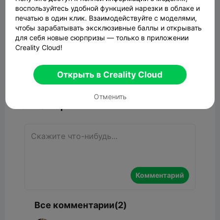
воспользуйтесь удобной функцией нарезки в облаке и
печатью в один клик. Взаимодействуйте с моделями,
чтобы зарабатывать эксклюзивные баллы и открывать
для себя новые сюрпризы — только в приложении
Articulated Tarantula
Creality Cloud!
43.50MB
Связанные 3D модели
Открыть в Creality Cloud


Сообщить об этом
6
2

Отменить
Комментарий
Комментарий
Все комментарии(2)