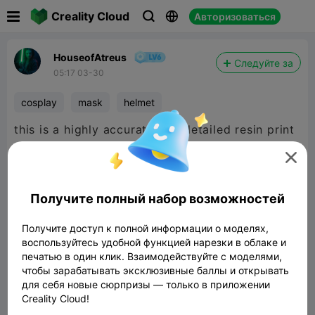

Creality Cloud
Авторизоваться



HouseofAtreus
Следуйте за
05:17 03-30
cosplay
mask
helmet
this is a highly accurate and detailed resin print
on the Halot X1

Получите полный набор возможностей
Получите доступ к полной информации о моделях,
воспользуйтесь удобной функцией нарезки в облаке и
печатью в один клик. Взаимодействуйте с моделями,
чтобы зарабатывать эксклюзивные баллы и открывать
для себя новые сюрпризы — только в приложении
Creality Cloud!