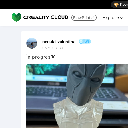

Пре
Explore
FlowPrint


neculai valentina
06:59 03-30
În progres🤪