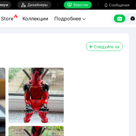
миум

Дизайнеры
Верстак

Сообщения



Store
Коллекции
Подробнее


Следуйте за