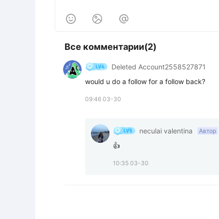



Все комментарии(2)
Deleted Account2558527871
would u do a follow for a follow back?
09:46 03-30
neculai valentina
Автор
👍
10:35 03-30