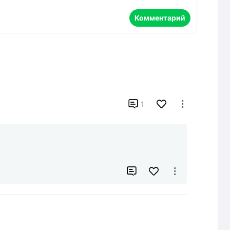
Комментарий

1


