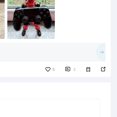


8
2