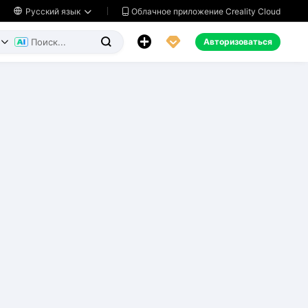
Облачное приложение Creality Cloud

Русский язык




Авторизоваться

