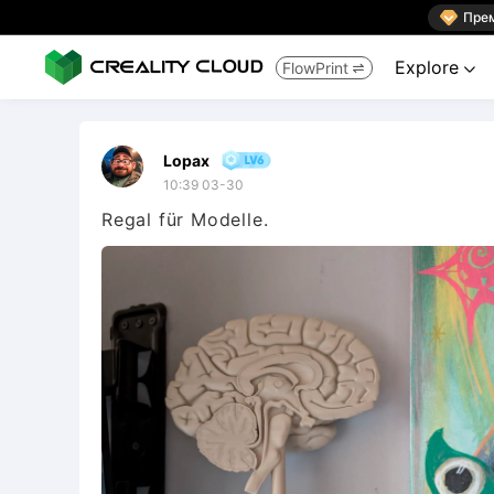

Пре
Explore
FlowPrint


Lopax
10:39 03-30
Regal für Modelle.