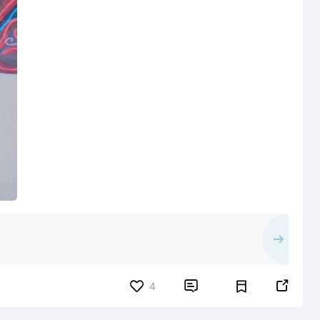


4