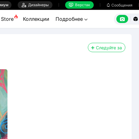
миум

Дизайнеры
Верстак

Сообщения



Store
Коллекции
Подробнее


Следуйте за