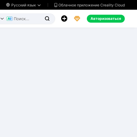
Облачное приложение Creality Cloud

Русский язык




Авторизоваться

