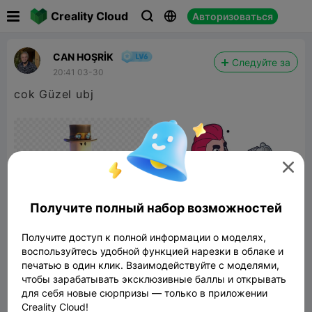

Creality Cloud
Авторизоваться



CAN HOŞRİK
Следуйте за
20:41 03-30
cok Güzel ubj

Получите полный набор возможностей
Получите доступ к полной информации о моделях,
воспользуйтесь удобной функцией нарезки в облаке и
печатью в один клик. Взаимодействуйте с моделями,
a
чтобы зарабатывать эксклюзивные баллы и открывать
для себя новые сюрпризы — только в приложении
61.86KB
Связанные 3D модели
Creality Cloud!