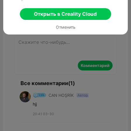


Сообщить об этом
3
1

Открыть в Creality Cloud
Комментарий
Отменить
Комментарий
Все комментарии(1)
CAN HOŞRİK
Автор
hjj
20:41 03-30