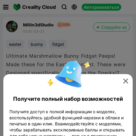

Creality Cloud
Авторизоваться



Millin3dStudio
Следуйте за
01:41 03-31
easter
bunny
fidget
Ultimate Marshmallow Bunny Fidget Peeps!
Made these for the Easter Contest. These were
Designed specifically to Run on the Sparkxi7.
These are meant to be the center piece of the

easter basket.
Получите полный набор возможностей
Получите доступ к полной информации о моделях,
воспользуйтесь удобной функцией нарезки в облаке и
печатью в один клик. Взаимодействуйте с моделями,
чтобы зарабатывать эксклюзивные баллы и открывать
для себя новые сюрпризы — только в приложении