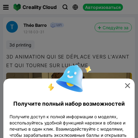

Creality Cloud
Авторизоваться



Théo Barro
Следуйте за
12:18 03-31
3d printing
3D ANIMATION QUI SE DÉPLACE VERS L'AVANT
ET QUI TOURNE SUR LUI-MÊME

Получите полный набор возможностей
Получите доступ к полной информации о моделях,
воспользуйтесь удобной функцией нарезки в облаке и
печатью в один клик. Взаимодействуйте с моделями,
чтобы зарабатывать эксклюзивные баллы и открывать