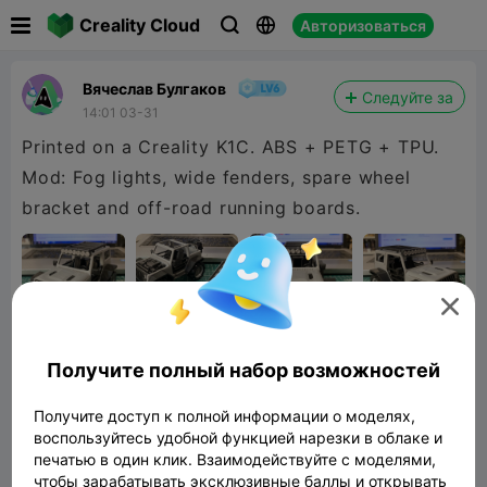

Creality Cloud
Авторизоваться



Вячеслав Булгаков
Следуйте за
14:01 03-31
Printed on a Creality K1C. ABS + PETG + TPU.
Mod: Fog lights, wide fenders, spare wheel
bracket and off-road running boards.

Получите полный набор возможностей
Получите доступ к полной информации о моделях,
воспользуйтесь удобной функцией нарезки в облаке и
печатью в один клик. Взаимодействуйте с моделями,
чтобы зарабатывать эксклюзивные баллы и открывать