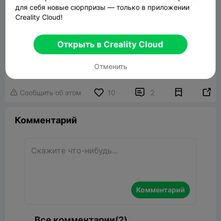
для себя новые сюрпризы — только в приложении
Creality Cloud!
Открыть в Creality Cloud
2-door JEEP w removable HARDTOP -
Fully printable
10.69MB
Связанные 3D модели
Отменить


Сообщить об этом
10
2

Комментарий
Комментарий
Все комментарии(2)