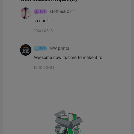
stoffies00711
so cool!!
20:01 03-31
NW prints
Awesome now its time to make it rc
15:10 03-31