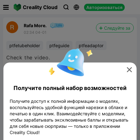

Creality Cloud
Авторизоваться



Rafa More.
Следуйте за
02:34 04-01
ptfetubeholder
ptfeguide
ptfeadaptor
Check the video.


480P LD
Получите полный набор возможностей

Получите доступ к полной информации о моделях,
воспользуйтесь удобной функцией нарезки в облаке и
печатью в один клик. Взаимодействуйте с моделями,
чтобы зарабатывать эксклюзивные баллы и открывать
00:25
для себя новые сюрпризы — только в приложении
Creality Cloud!