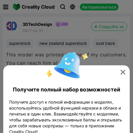

Creality Cloud
Авторизоваться



3DTechDesign
Следуйте за
08:17 04-01
superstock
new zealand superstock
oval track
This model was printed by one of my customers.
You can reach him at

https://www.facebook.com/profile.php?
id=61577291249659
Получите полный набор возможностей
Получите доступ к полной информации о моделях,
воспользуйтесь удобной функцией нарезки в облаке и
печатью в один клик. Взаимодействуйте с моделями,
чтобы зарабатывать эксклюзивные баллы и открывать
для себя новые сюрпризы — только в приложении
Creality Cloud!