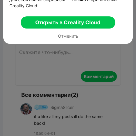
330.94KB
Связанные 3D модели
Creality Cloud!


Сообщить об этом
6
2

Открыть в Creality Cloud
Комментарий
Отменить
Комментарий
Все комментарии(2)
SigmaSlicer
if u like all my posts ill do the same 
back!
18:50 04-01