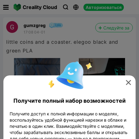

Creality Cloud
Авторизоваться



gumzgreg
Следуйте за
17:08 04-01
little coins and a coaster. elegoo black and
green PLA

Получите полный набор возможностей
Получите доступ к полной информации о моделях,
воспользуйтесь удобной функцией нарезки в облаке и
печатью в один клик. Взаимодействуйте с моделями,
чтобы зарабатывать эксклюзивные баллы и открывать
xbox logo coin
для себя новые сюрпризы — только в приложении