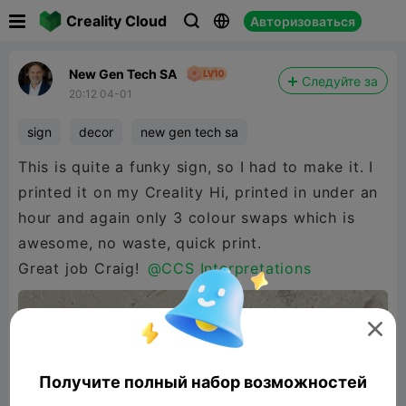

Creality Cloud
Авторизоваться



New Gen Tech SA
Следуйте за
20:12 04-01
sign
decor
new gen tech sa
This is quite a funky sign, so I had to make it. I
printed it on my Creality Hi, printed in under an
hour and again only 3 colour swaps which is
awesome, no waste, quick print.
Great job Craig!
@CCS Interpretations

Получите полный набор возможностей