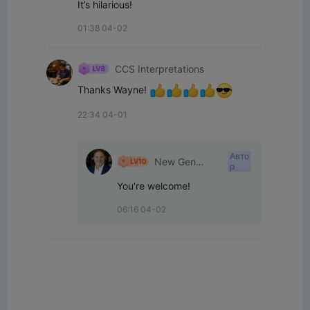
It’s hilarious!
01:38 04-02
CCS Interpretations
Thanks Wayne! 
22:34 04-01
Авто
New Gen
р
Tech SA
You're welcome!
06:16 04-02