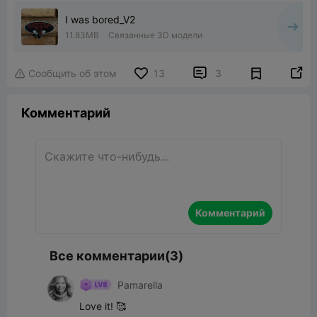
I was bored_V2
11.83MB
Связанные 3D модели


Сообщить об этом
13
3

Комментарий
Комментарий
Все комментарии(3)
Pamarella
Love it! 🥰 
