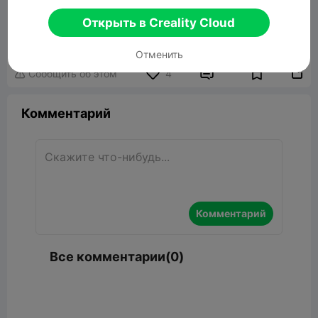
Aura Chanterelle Lamp
Открыть в Creality Cloud
19.73MB
Связанные 3D модели
Отменить


Сообщить об этом
4

Комментарий
Комментарий
Все комментарии(0)