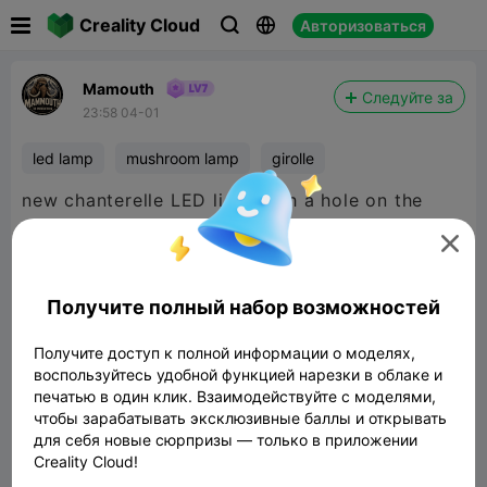

Creality Cloud
Авторизоваться



Mamouth
Следуйте за
23:58 04-01
led lamp
mushroom lamp
girolle
new chanterelle LED light with a hole on the
bottom 32 mm diameter ton insert a tea led

Получите полный набор возможностей
Получите доступ к полной информации о моделях,
воспользуйтесь удобной функцией нарезки в облаке и
печатью в один клик. Взаимодействуйте с моделями,
чтобы зарабатывать эксклюзивные баллы и открывать
для себя новые сюрпризы — только в приложении
Creality Cloud!