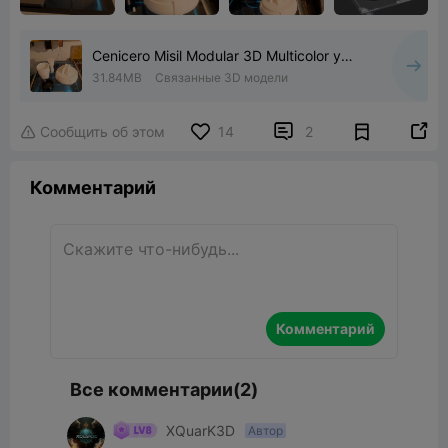
Cenicero Misil Modular 3D Multicolor y
Estándar 3MF
31.84MB
Связанные 3D модели


Сообщить об этом
14
2

Комментарий
Комментарий
Все комментарии(2)
XQuarK3D
Автор