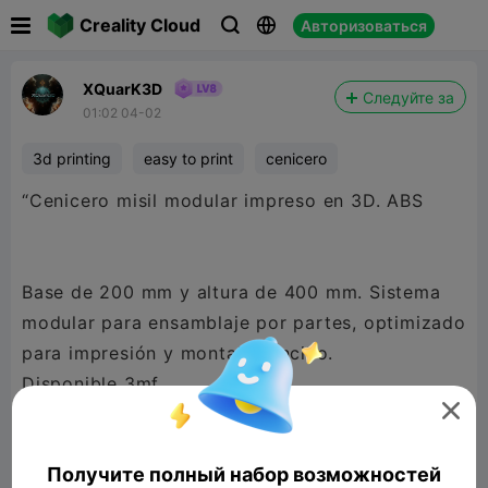

Creality Cloud
Авторизоваться



XQuarK3D
Следуйте за
01:02 04-02
3d printing
easy to print
cenicero
“Cenicero misil modular impreso en 3D. ABS
Base de 200 mm y altura de 400 mm. Sistema
modular para ensamblaje por partes, optimizado
para impresión y montaje sencillo.
Disponible 3mf

Multicor
@Creality
@LinkLayerLabsOG
@mural
@XChessArt 3D
@TAMUARA
@Pilar
Получите полный набор возможностей
Laso
@Perry