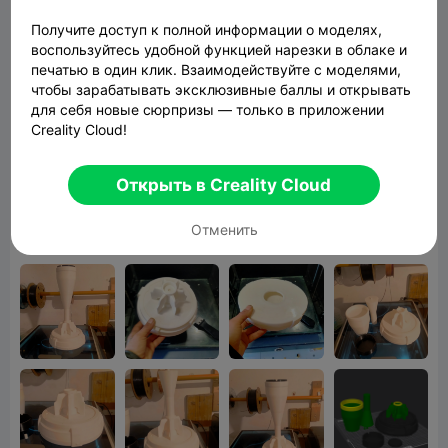
Design
@BigDogzPrintz
@chucktucson
@Van_He
Получите доступ к полной информации о моделях,
nson
@JennyDE☺️
@Chti-Maker-
воспользуйтесь удобной функцией нарезки в облаке и
печатью в один клик. Взаимодействуйте с моделями,
62
@kostikim
@JRDB98
@Justin
чтобы зарабатывать эксклюзивные баллы и открывать
Eades
@jaybayuz
для себя новые сюрпризы — только в приложении
Creality Cloud!
Открыть в Creality Cloud
Отменить