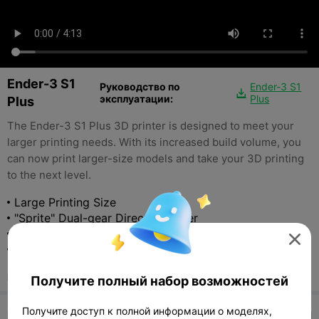
Ender-3 S1
Руководство по
Ender-3 S1

эксплуатации:
Plus
Plus
The Ender-3 S1 Plus 3D printer is designed to meet your
larger printing needs. With its increased build volume, you
can now print larger-size models and take your 3D printing
to the next level.
Large Printing Size
"Sprite" Dual-gear Direct Extruder
Auto leveling

Dual Z-axis
$479
RRP:
Получите полный набор возможностей
Получите доступ к полной информации о моделях,