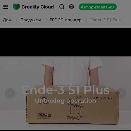

Creality Cloud
Авторизоваться



Дом
Продукты
FFF 3D-принтер
Ender-3 S1 Plus