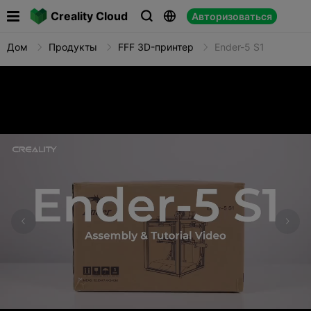

Creality Cloud
Авторизоваться



Дом
Продукты
FFF 3D-принтер
Ender-5 S1