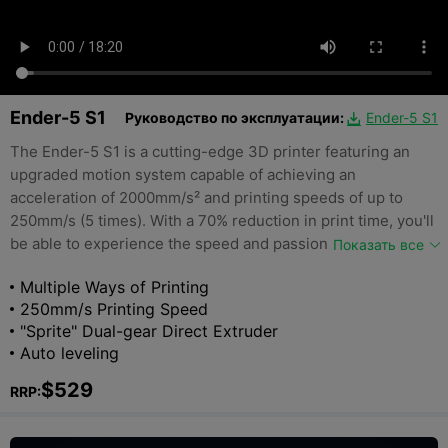
Ender-5 S1
Руководство по эксплуатации:
Ender-5 S1

The Ender-5 S1 is a cutting-edge 3D printer featuring an
upgraded motion system capable of achieving an
acceleration of 2000mm/s² and printing speeds of up to
250mm/s (5 times). With a 70% reduction in print time, you'll
be able to experience the speed and passion of 3D printing
Показать все
like never before.
Multiple Ways of Printing
250mm/s Printing Speed
"Sprite" Dual-gear Direct Extruder
Auto leveling
$529
RRP: