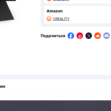
Amazon
CREALITY

Поделиться




ние