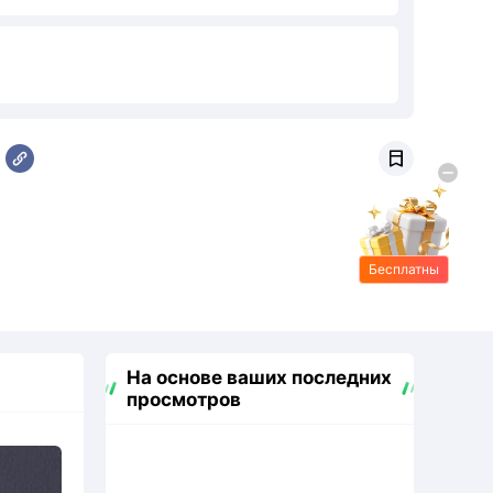

Бесплатны
е подарки
На основе ваших последних
просмотров