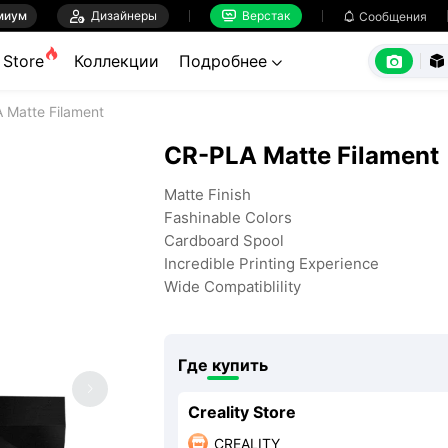
миум

Дизайнеры
Верстак

Сообщения



Store
Коллекции
Подробнее


 Matte Filament
CR-PLA Matte Filament
Matte Finish
Fashinable Colors
Cardboard Spool
Incredible Printing Experience
Wide Compatiblility
Где купить
Creality Store
CREALITY
