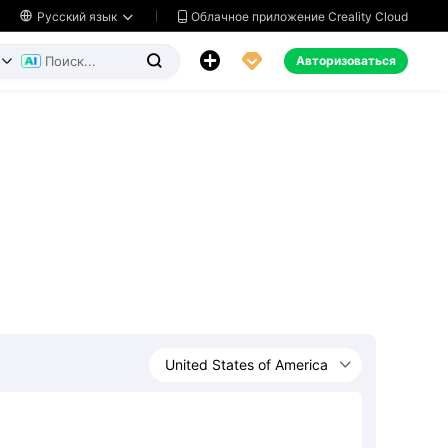
Облачное приложение Creality Cloud

Русский язык




Авторизоваться

