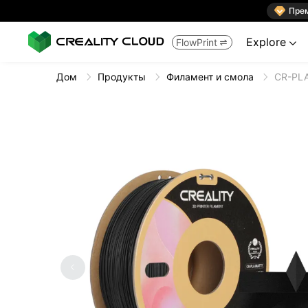

Пре
Explore
FlowPrint


Дом
Продукты
Филамент и смола
CR-PLA