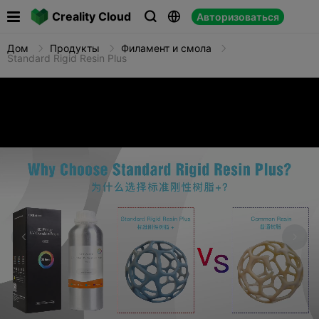

Creality Cloud
Авторизоваться



Дом
Продукты
Филамент и смола
Standard Rigid Resin Plus