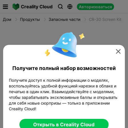

Creality Cloud
Авторизоваться



Дом
Продукты
Запасные части
CR-30 Screen Kit

Получите полный набор возможностей
Получите доступ к полной информации о моделях,
воспользуйтесь удобной функцией нарезки в облаке и
печатью в один клик. Взаимодействуйте с моделями,
чтобы зарабатывать эксклюзивные баллы и открывать
для себя новые сюрпризы — только в приложении
Creality Cloud!
Открыть в Creality Cloud