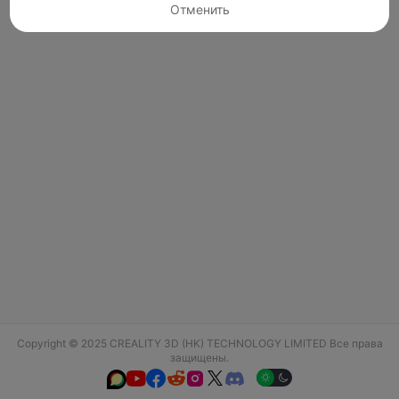
Отменить
Copyright © 2025 CREALITY 3D (HK) TECHNOLOGY LIMITED Все права
защищены.





