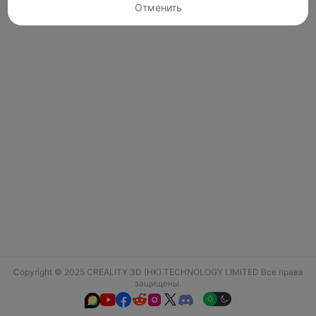
Отменить
Copyright © 2025 CREALITY 3D (HK) TECHNOLOGY LIMITED Все права
защищены.





