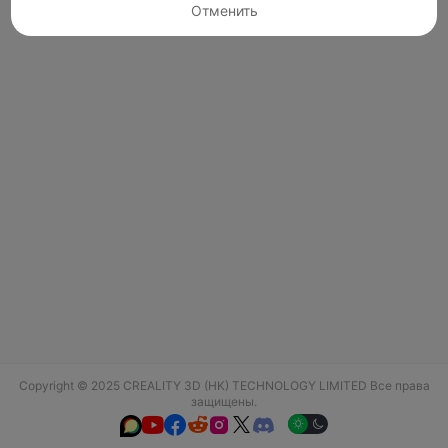
Отменить
Copyright © 2025 CREALITY 3D (HK) TECHNOLOGY LIMITED Все права
защищены.





