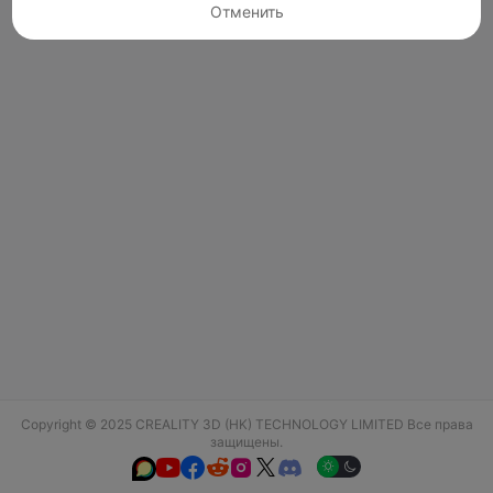
Отменить
Copyright © 2025 CREALITY 3D (HK) TECHNOLOGY LIMITED Все права
защищены.





