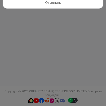
Отменить
Copyright © 2025 CREALITY 3D (HK) TECHNOLOGY LIMITED Все права
защищены.





