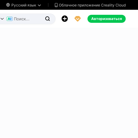
Облачное приложение Creality Cloud

Русский язык




Авторизоваться

