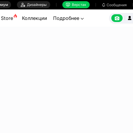
миум

Дизайнеры
Верстак

Сообщения



Store
Коллекции
Подробнее

