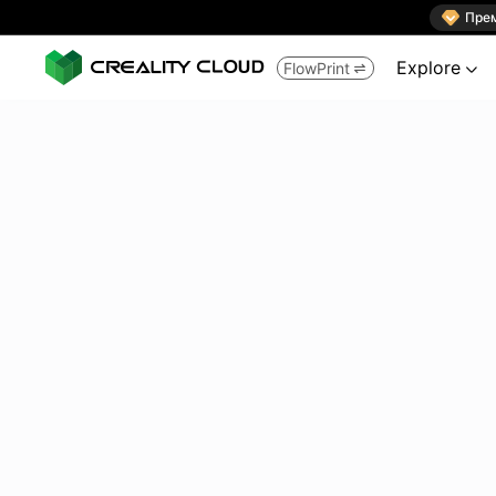

Пре
Explore
FlowPrint

