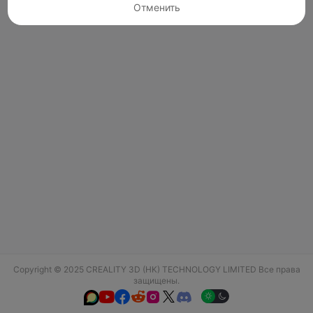
Отменить
Copyright © 2025 CREALITY 3D (HK) TECHNOLOGY LIMITED Все права
защищены.





