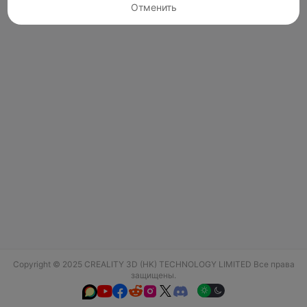
Отменить
Copyright © 2025 CREALITY 3D (HK) TECHNOLOGY LIMITED Все права
защищены.





