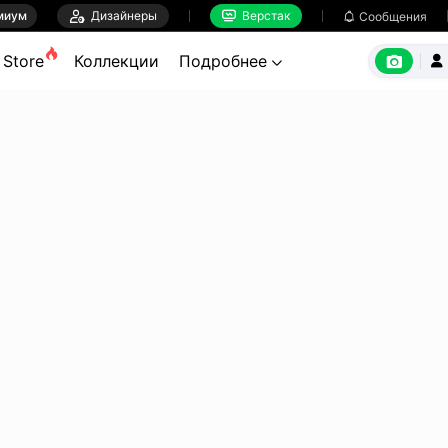
миум

Дизайнеры
Верстак

Сообщения



Store
Коллекции
Подробнее

