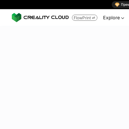

Пре
Explore
FlowPrint

