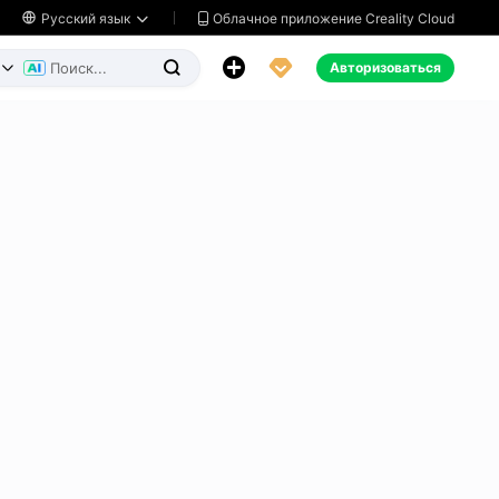
Облачное приложение Creality Cloud

Русский язык




Авторизоваться

