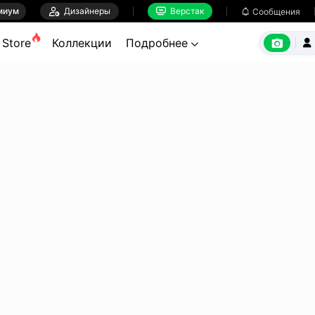
миум

Дизайнеры
Верстак

Сообщения



Store
Коллекции
Подробнее

