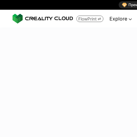

Пре
Explore
FlowPrint

