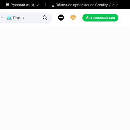
Облачное приложение Creality Cloud

Русский язык




Авторизоваться

