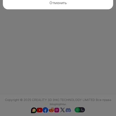
Отменить
Copyright © 2025 CREALITY 3D (HK) TECHNOLOGY LIMITED Все права
защищены.





