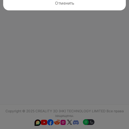
Отменить
Copyright © 2025 CREALITY 3D (HK) TECHNOLOGY LIMITED Все права
защищены.





