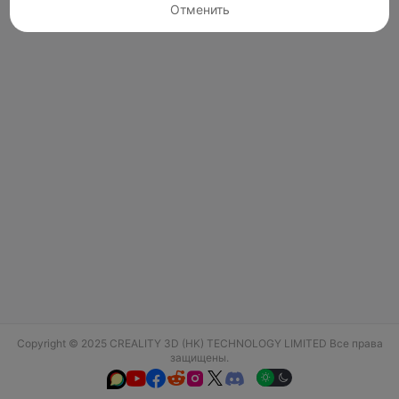
Отменить
Copyright © 2025 CREALITY 3D (HK) TECHNOLOGY LIMITED Все права
защищены.





