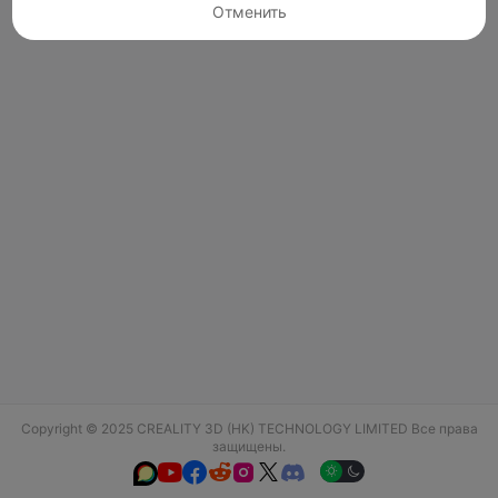
Отменить
Copyright © 2025 CREALITY 3D (HK) TECHNOLOGY LIMITED Все права
защищены.





