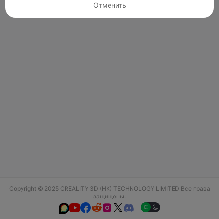
Отменить
Copyright © 2025 CREALITY 3D (HK) TECHNOLOGY LIMITED Все права
защищены.





