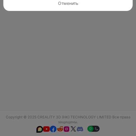
Отменить
Copyright © 2025 CREALITY 3D (HK) TECHNOLOGY LIMITED Все права
защищены.





