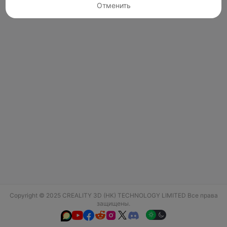
Отменить
Copyright © 2025 CREALITY 3D (HK) TECHNOLOGY LIMITED Все права
защищены.





