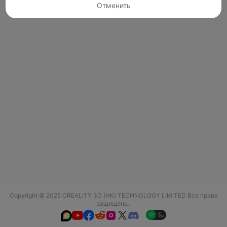
Отменить
Copyright © 2025 CREALITY 3D (HK) TECHNOLOGY LIMITED Все права
защищены.





