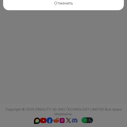
Отменить
Copyright © 2025 CREALITY 3D (HK) TECHNOLOGY LIMITED Все права
защищены.





