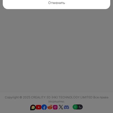
Отменить
Copyright © 2025 CREALITY 3D (HK) TECHNOLOGY LIMITED Все права
защищены.





