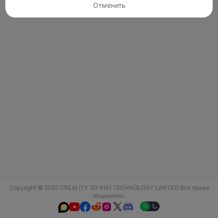
Отменить
Copyright © 2025 CREALITY 3D (HK) TECHNOLOGY LIMITED Все права
защищены.





