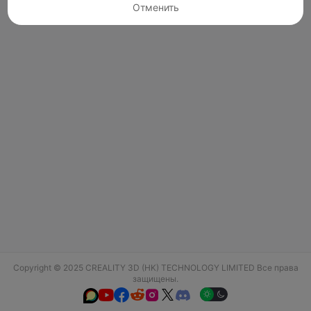
Отменить
Copyright © 2025 CREALITY 3D (HK) TECHNOLOGY LIMITED Все права
защищены.





