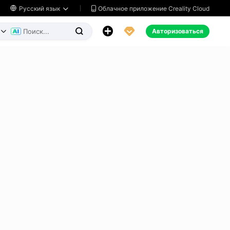
Облачное приложение Creality Cloud

Русский язык




Авторизоваться

