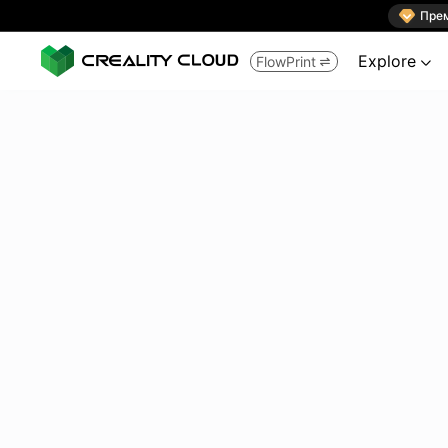

Пре
Explore
FlowPrint

